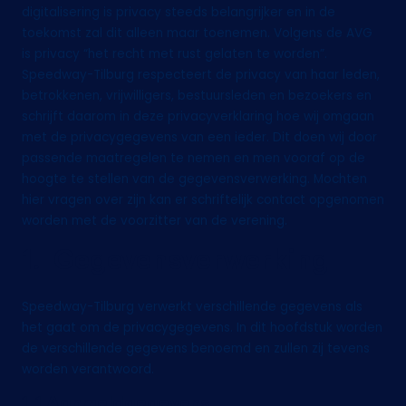
digitalisering is privacy steeds belangrijker en in de
b
toekomst zal dit alleen maar toenemen. Volgens de AVG
u
is privacy “het recht met rust gelaten te worden”.
Speedway-Tilburg respecteert de privacy van haar leden,
r
betrokkenen, vrijwilligers, bestuursleden en bezoekers en
g
schrijft daarom in deze privacyverklaring hoe wij omgaan
met de privacygegevens van een ieder. Dit doen wij door
passende maatregelen te nemen en men vooraf op de
hoogte te stellen van de gegevensverwerking. Mochten
hier vragen over zijn kan er schriftelijk contact opgenomen
worden met de voorzitter van de verening.
1. Gegevensverwerking
Speedway-Tilburg verwerkt verschillende gegevens als
het gaat om de privacygegevens. In dit hoofdstuk worden
de verschillende gegevens benoemd en zullen zij tevens
worden verantwoord.
1.1 Aanmeldgegevens