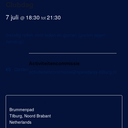
Clubdag
b
7 juli
18:30
21:30
u
@
tot
r
Gezellig rijden, voor leden en gasten
(gasten tegen
g
betaling)
Activiteitencommissie
€5
Gasten
activiteitencommissie@speedway-tilburg.nl
Speedway Tilburg
Brummenpad
Tilburg
,
Noord Brabant
Netherlands